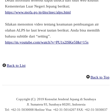
Detail informasi tersebut dapat dibaca dari situs web khusus
Kementerian Luar Negeri Jepang berikut;
https://www.mofa.go.jp/dns/inec/alps.html
Silakan menonton video tentang keamanan pembuangan air
olahan ALPS ke laut lewat tautan berikut. Anda bisa memilih
bahasa subtitle dari “setting”.
https://m.youtube.com/watch?v=PU1s2lSKe5I&t=15s
Back to List
Back to Top
Copyright (C): 2019 Konsulat Jenderal Jepang di Surabaya
Jl. Sumatera 93, Surabaya 60281, Indonesia
Tel: +62-31-5030008 Hotline Visa: +62-31-5014207 FAX: +62-31-5030037