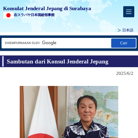
Konsulat Jenderal Jepang di Surabaya
在スラバヤ日本国総領事館
日本語
Cari
Sambutan dari Konsul Jenderal Jepang
2025/6/2