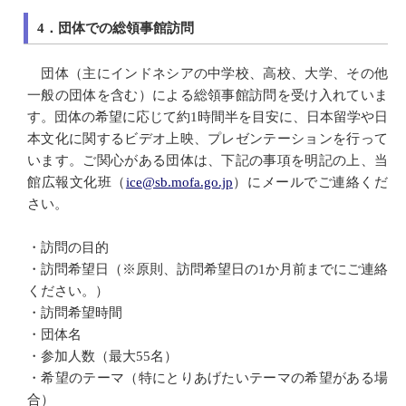
4．
団体での総領事館訪問
団体（主にインドネシアの中学校、高校、大学、その他
一般の団体を含む）による総領事館訪問を受け入れていま
す。団体の希望に応じて約1時間半を目安に、日本留学や日
本文化に関するビデオ上映、プレゼンテーションを行って
います。ご関心がある団体は、下記の事項を明記の上、当
館広報文化班（
ice@sb.mofa.go.jp
）にメールでご連絡くだ
さい。
・訪問の目的
・訪問希望日（※原則、訪問希望日の1か月前までにご連絡
ください。）
・訪問希望時間
・団体名
・参加人数（最大55名）
・希望のテーマ（特にとりあげたいテーマの希望がある場
合）